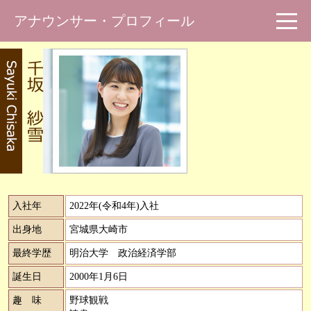
アナウンサー・プロフィール
仙台放送HOME
入社年
2022年(令和4年)入社
出身地
宮城県大崎市
最終学歴
明治大学 政治経済学部
誕生日
2000年1月6日
趣 味
野球観戦