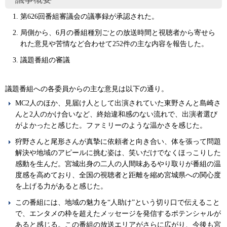
第626回番組審議会の議事録が承認された。
局側から、6月の番組種別ごとの放送時間と視聴者から寄せら
れた意見や苦情など合わせて252件の主な内容を報告した。
議題番組の審議
議題番組への各委員からの主な意見は以下の通り。
MC2人のほか、見届け人として出演されていた東野さんと島崎さ
んと2人のかけ合いなど、終始違和感のない流れで、出演者選び
がよかったと感じた。ファミリーのような温かさを感じた。
狩野さんと尾形さんが真摯に依頼者と向き合い、体を張って問題
解決や地域のアピールに挑む姿は、笑いだけでなくほっこりした
感動を生んだ。宮城出身の二人の人間味あるやり取りが番組の温
度感を高めており、全国の視聴者と距離を縮め宮城県への関心度
を上げる力があると感じた。
この番組には、地域の魅力を“人助け”という切り口で伝えること
で、エンタメの枠を超えたメッセージを発信するポテンシャルが
あると感じる。この番組の放送エリアがさらに広がり、今後も宮