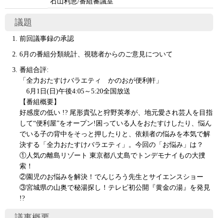
石山利恵/番組審議室
議題
前回議事録の承認
6月の番組分類統計、視聴者からのご意見について
番組合評:
「全力おたすけバラエティ かのおが便利軒」
6月1日(日)午後4:05～5:20全国放送
【番組概要】
好感度の低い !? 尾形貴弘と狩野英孝が、地元愛され芸人を目指
して“便利屋”をオープン!困っている人をおたすけしたり、悩ん
でいる子の背中をそっと押したりと、依頼者の悩みを本気で解
決する「全力おたすけバラエティ」。今回の「お悩み」は？
①人気の離島リゾート 東京都八丈島でトンデモナイもの大捜
索！
②園児のお悩みを解決！でんじろう先生とサイエンスショー
③宮城県の山奥で秘湯探し！テレビ初公開『黄金の湯』を発見
!?
議事概要