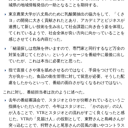
城県の地域情報発信の一助となることを期待する。
東京農業大学が八丈島のために乳酸菌抽出の協力をして、「くさ
ヨ」の開発に大きく貢献されたとあり、アカデミアとビジネスが
連携して新しい技術を生み出して社会課題に向き合う姿を体現し
てくれているようで、社会全体が良い方向に向かっていることを
感じさせてくれる内容だった。
「秘湯探しは危険を伴いますので、専門家と同行するなど万全の
対策を講じてください」というメッセージを番組中に最後に出し
ていたが、これは本当に必要だと思った。
指で直接くさや液を舐めさせるのではなく、手袋をつけて行った
方が良かった。食品の衛生管理に対して留意が必要。そうした配
慮をしたからといって、番組の面白さがなくなるわけではない。
これに対し、番組担当者は次のように述べた。
去年の番組審議会で、スタジオとロケが分断されているというご
指摘をいただいたので、今年はスタジオに、「かのおが」の2人
が入ることで、VTRとスタジオとの流れがすごく良くなったと感
じた。VTRの「見届け人」の役割として、東野さんと島崎さんが
突っ込むことで、狩野さんと尾形さんの芸風の違いやコントラス