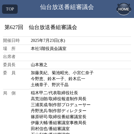
仙台放送番組審議会
TOP
第627回 仙台放送番組審議会
開催日時
2025年7月23日(水)
場 所
本社5階役員会議室
出席者
委員長
山本雅之
委 員
加藤美紀、菊池昭光、小宮仁奈子
今野恵、鈴木一子、鈴木広一
土橋章子、野沢千晶
稲木甲二/代表取締役社長
局 側
高荒治朗/取締役報道制作局長
三浦英成/制作部プロデューサー
丹野洸兵/制作部ディレクター
篠原研司/取締役番組審議室長
伊藤大輔/番組審議室事務局長
田村信也/番組審議室