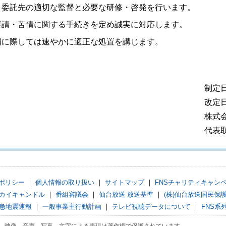
・委託先の適切な監督と必要な研修・啓発を行います。
要請・苦情に関する手続きを定め誠実に対応します。
損に際しては速やかに適正な処置を講じます。
制定日
改定日
株式
代表
ポリシー
｜
個人情報の取り扱い
｜
サイトマップ
｜
FNSチャリティキャン
カイキャンドル
｜
番組審議会
｜
仙台放送 放送基準
｜
(株)仙台放送国民保
急地震速報
｜
一般事業主行動計画
｜
テレビ視聴データについて
｜
FNS系