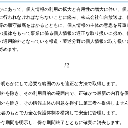
かにあって、個人情報の利用の拡大と有用性の増大に伴い、個
に行われなければならないことに鑑み、株式会社仙台放送は、
等の順守徹底をはかるとともに、個人情報の主体の意思を尊重
の規律をもって事業に係る個人情報の適正な取り扱いに努め、
の適用除外となっている報道・著述分野の個人情報の取り扱い
努めます。
記
を明らかにして必要な範囲のみを適正な方法で取得します。
例外を除き、その利用目的の範囲内で、正確かつ最新の内容を
例外を除き、その情報主体の同意を得ずに第三者へ提供しませ
任者のもとで万全な保護体制を構築して安全に管理します。
保存期間を明示し、保存期間終了とともに確実に消去します。