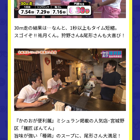
30m走の結果は…なんと、1秒以上もタイム短縮。
スゴイぞ !! 祐月くん。狩野さん&尾形さんも大喜び！
『かのおが便利麺』ミシュラン掲載の人気店･宮城野
区「麺匠 ぼんてん」
旨味が強い「種鶏」のスープに、尾形さん大満足！