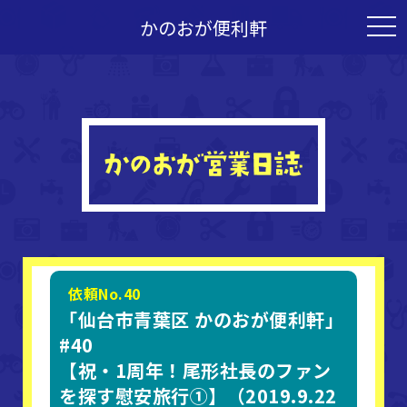
かのおが便利軒
togg
navi
依頼No.40
「仙台市青葉区 かのおが便利軒」
#40
【祝・1周年！尾形社長のファン
を探す慰安旅行①】（2019.9.22