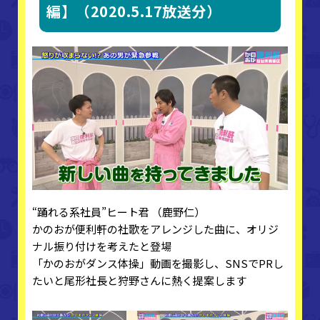
編】（2020.5.17放送分）
“踊れる系社員”ヒート君 （鹿野仁）
かのおが便利軒の社歌をアレンジした曲に、オリジ
ナル振り付けを考えたと登場
「かのおがダンス体操」動画を撮影し、SNSでPRし
たいと尾形社長と狩野さんに熱く提案します