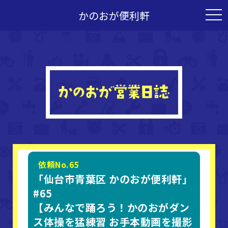
かのおが便利軒
togg
navi
依頼No.65
「仙台市青葉区 かのおが便利軒」
#65
【みんなで踊ろう！かのおがダン
ス体操を猛練習 お手本動画を撮影