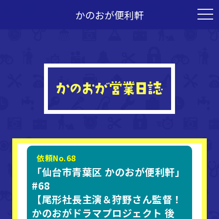
かのおが便利軒
togg
navi
依頼No.68
「仙台市青葉区 かのおが便利軒」
#68
【尾形社長主演＆狩野さん監督！
かのおがドラマプロジェクト 後