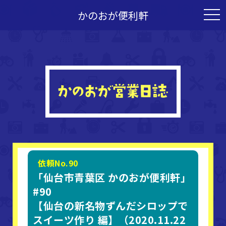
かのおが便利軒
togg
navi
依頼No.90
「仙台市青葉区 かのおが便利軒」
#90
【仙台の新名物ずんだシロップで
スイーツ作り 編】（2020.11.22