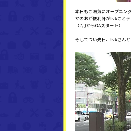
本日もご陽気にオープニン
かのおが便利軒がtvkこと
（7月からOAスタート）
そしてつい先日、tvkさん