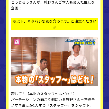
こうじろうさんが、狩野さんご本人も交えた催しを
企画！
※以下、ネタバレ要素を含みます。ご注意ください
※
題して！【本物のスタッフ～はどれ！】
パーテーションの向こう側にいる狩野さん＋狩野モ
ノマネ軍団が1人ずつ「スタッフ～」をシャウト。