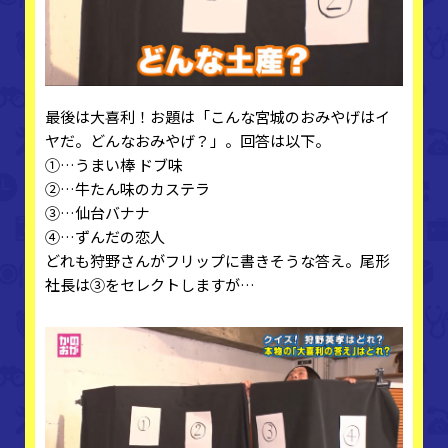
最後は大喜利！お題は「こんな宮城のおみやげはイ
ヤだ。どんなおみやげ？」。回答は以下。
①…うまい棒 ドブ味
②…牛たん味のカステラ
③…仙台バナナ
④…ずんだの恋人
どれも狩野さんがフリップに書きそうな答え。尾形
社長は③をセレクトしますが…