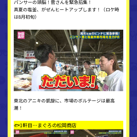
パンサーの頭脳！菅さんを緊急招集！
真夏の塩釜、がぜんヒートアップします！（ロケ時
は8月初旬）
東北のアニキの凱旋に、市場のボルテージは最高
潮！
🐟1軒目…まぐろの松岡商店