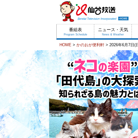
番組表
ニュース・天気
Program Schedule
News & Weather
HOME
>
かのおが便利軒
> 2026年6月7日