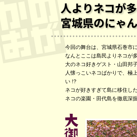
人よりネコが多い
宮城県のにゃ
今回の舞台は、宮城県石巻市
なんとここは島民よりネコが
大のネコ好きゲスト・山田邦
人懐っこいネコばかりで、極
い !?
ネコが好きすぎて島に移住し
ネコの楽園・田代島を徹底深