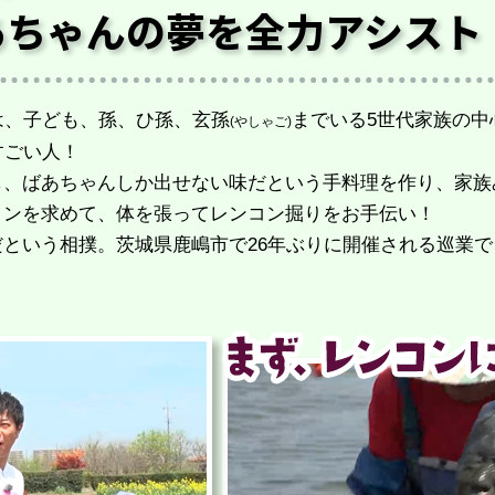
あちゃんの夢を
全力アシスト
は、子ども、孫、ひ孫、玄孫
までいる5世代家族の中
(やしゃご)
うすごい人！
し、ばあちゃんしか出せない味だという手料理を作り、家族
コンを求めて、体を張ってレンコン掘りをお手伝い！
だという相撲。
茨城県鹿嶋市で26年ぶりに開催される巡業