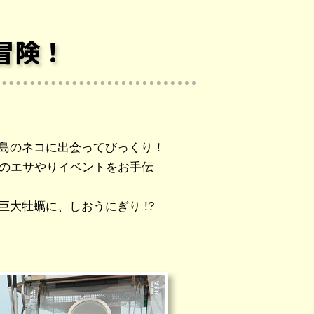
冒険！
島のネコに出会ってびっくり！
合のエサやりイベントをお手伝
巨大牡蠣に、しおうにぎり !?