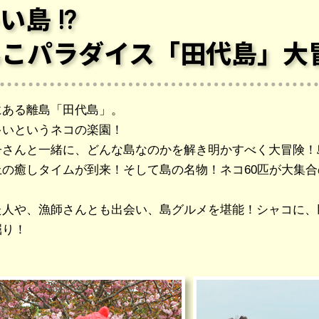
島 !?
んこパラダイス
「田代島」大
にある離島「田代島」。
多いというネコの楽園！
子さんと一緒に、どんな島なのかを解き明かすべく大冒険！
上の癒しタイムが到来！
そして島の名物！ネコ60匹が大集
た人や、漁師さんとも出会い、島グルメを堪能！
シャコに、
掘り！