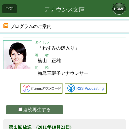
アナウンス文庫
TOP
プログラムのご案内
タイトル
「ねずみの嫁入り」
著 者
楠山 正雄
朗 読
梅島三環子アナウンサー
連続再生する
第１回放送 (2011年10月21日)