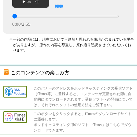
▶ 再 生
0:00
/
2:55
※一部の作品には、現在において不適切と思われる表現が含まれている場合
がありますが、
原作の内容を尊重し、原作通り朗読させていただいてお
ります。
このコンテンツの楽しみ方
このバナーのアドレスをポッドキャスティングの受信ソフト
（iTunes等）に登録すると、コンテンツが更新された際に自
動的にダウンロードされます。受信ソフトへの登録について
は、それぞれのソフトの使用方法をご覧下さい。
このボタンをクリックすると、iTunesのダウンロードサイト
に遷移します。
ポッドキャスティング用のソフト「iTunes」はこちらでダウ
ンロードできます。