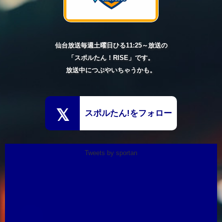
ウト。先制のチャンスを逃します。
後半戦初戦のマウンドを託されたのは、ここまで防御率２点台を
記録していた早川。しかし、３回２アウトから１番・正木に弾丸
ライナーの一発を浴び先制を許すと、続く４回にもタイムリーを
浴び６回３失点。本来のリズムをつかめません。
仙台放送毎週土曜日ひる11:25～放送の
「スポルたん！RISE」です。
打線も初回につかみかけた流れを最後まで呼び込むことができ
ず、今シーズン１４度目の完封負け。後半戦は黒星スタートとな
放送中につぶやいちゃうかも。
りました。
２日の第２戦は０対０で迎えた３回、７番・平良が追い込まれな
がらもストレートをはじき返し、およそ２カ月ぶりのホームラン
先制に成功します。
スポルたん!をフォロー
しかし、直後の４回。今シーズン２勝目を狙う先発の古謝がピン
チを背負うと、ファーストへの強烈な打球を黒川がはじき２塁ラ
ンナーがホームイン。タイムリーエラーですぐさま同点とされま
す。
Tweets by sportan
さらに、続くピンチも古謝が粘り切れず、この回一挙４失点。ソ
フトバンクに主導権を握られます。
その後、６回。古謝の後を受けた２番手の柴田が押し出しのフォ
アボールで追加点を許すと、３番手の中込も２つの押し出しを与
え、まさかの３者連続押し出しフォアボール。
投手陣の乱調で二桁失点を喫し、負け越しは今シーズンワースト