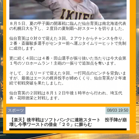
８月５日、夏の甲子園の開幕戦に臨んだ仙台育英は南北海道代表
の札幌日大を下し、２度目の夏制覇へ好スタートを切りました。
仙台育英は０対０で迎えた３回。２アウトからチャンスを作り、
２番・斎藤駿多選手がセンター前へ運ぶタイムリーヒットで先制
に成功します。
更に続く４回には４番・田山選手が振り抜いた当たりは今大会第
１号のソロホームラン！主砲の一振りで追加点を奪います。
そして、２点リードで迎えた９回、一打同点のピンチを背負いま
すが、最後はエースの梶井投手が締めくくり、仙台育英が２年連
続で初戦突破を果たしました。
仙台育英の２回戦は８月１２日午後１時半から行われ、埼玉代
表・花咲徳栄と対戦します。
スポーツ
08/03 19:50
【楽天】後半戦はソフトバンクに連敗スタート 投手陣が崩
壊し今季ワーストの借金「２０」に膨らむ