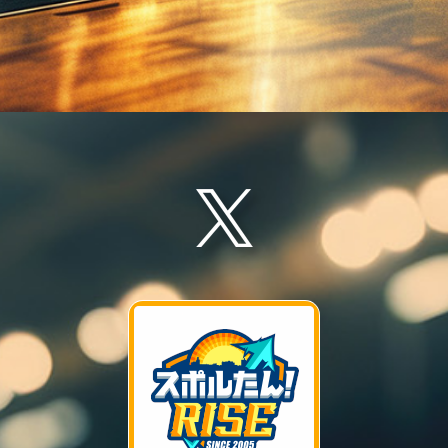
週末、オールスター明け最初のカードに臨んだ楽天イーグルス。
７月３１日の試合が雨で中止となり２連戦となった首位・ソフト
バンクとの対戦は、投手陣が乱れ連敗となりました。
試合前には、７月２８日に発生した熊本での地震を受け、犠牲者
へ黙とうが捧げられた８月１日の後半戦初戦。
その初回から１番・中島がヒットで出塁すると、コンディション
不良から１カ月ぶりに１軍復帰の佐藤直樹が右中間へのヒット。
しかし、この当たりで一気に３塁を回った中島がホームタッチア