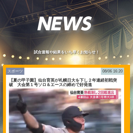
試合速報や結果をいち早くお知らせ！
スポーツ
08/06 16:20
【夏の甲子園】仙台育英が札幌日大を下し２年連続初戦突
破 大会第１号ソロ＆エースの締めで好発進