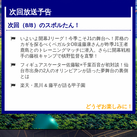
次回放送予告
次回（8/8）のスポルたん！
いよいよ開幕Jリーグ！今季こそJ1の舞台へ！昇格の
カギを探るべくベガルタOB遠藤康さんが昨季J1王者
鹿島とのトレーニングマッチに潜入。さらに開幕戦相
手の藤枝キャンプで槙野監督を直撃！
フィギュアスケーター佐藤駿×千葉百音が初対談！仙
台市出身の2人のオリンピアンが語った夢舞台の裏側
とは
楽天・黒川 & 藤平が語る甲子園
どうぞお楽しみに！