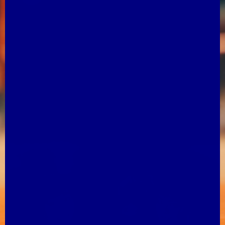
の「２０」となりました。
吉井理人監督
「雨の中、最後まで応援してくれたんですけど、投手陣がみっと
もないプレーをしてしまったので申し訳ないなと思っています」
スポーツ
08/01 18:05
【夏の甲子園】 仙台育英は開幕戦で札幌日大（南北海道代
表）と対戦
８月５日に開幕する第１０８回全国高校野球選手権の組み合わせ
抽選会が１日、オンラインで行われ２年連続３２回目の出場とな
る宮城代表・仙台育英は大会初日の開幕戦で
南北海道代表の札幌日大と対戦することが決まりました。