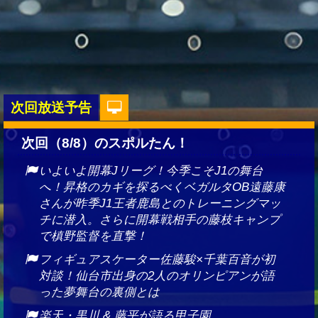
次回放送予告
次回（8/8）のスポルたん！
いよいよ開幕Jリーグ！今季こそJ1の舞台
へ！昇格のカギを探るべくベガルタOB遠藤康
さんが昨季J1王者鹿島とのトレーニングマッ
チに潜入。さらに開幕戦相手の藤枝キャンプ
で槙野監督を直撃！
フィギュアスケーター佐藤駿×千葉百音が初
対談！仙台市出身の2人のオリンピアンが語
った夢舞台の裏側とは
楽天・黒川 & 藤平が語る甲子園