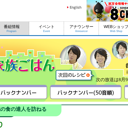
番組情報
イベント
アナウンサー
WEBショッ
Program
Event
Announcer
Web Shop
次の放送は8月9
バックナンバー
バックナンバー(50音順)
城の食の達人を訪ねる
り