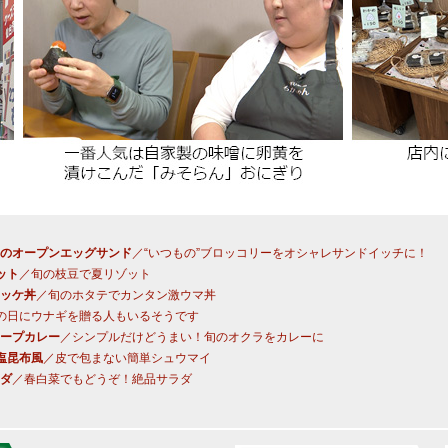
のオープンエッグサンド
／“いつもの”ブロッコリーをオシャレサンドイッチに！
ット
／旬の枝豆で夏リゾット
ッケ丼
／旬のホタテでカンタン激ウマ丼
の日にウナギを贈る人もいるそうです
ープカレー
／シンプルだけどうまい！旬のオクラをカレーに
塩昆布風
／皮で包まない簡単シュウマイ
ダ
／春白菜でもどうぞ！絶品サラダ