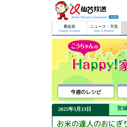
番組表
ニュース・天気
Program Schedule
News & Weather
今週のレシピ
宮
2025年3月23日
お米の達人のおにぎ