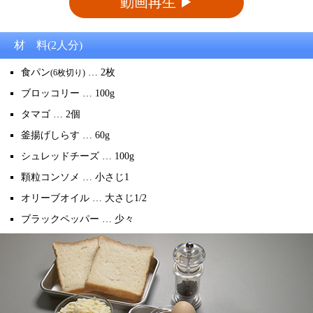
動画再生 ▶
材 料(2人分)
食パン
… 2枚
(6枚切り)
ブロッコリー … 100g
タマゴ … 2個
釜揚げしらす … 60g
シュレッドチーズ … 100g
顆粒コンソメ … 小さじ1
オリーブオイル … 大さじ1/2
ブラックペッパー … 少々