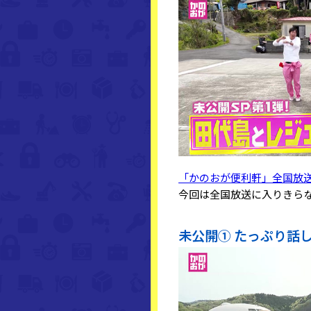
「かのおが便利軒」全国放
今回は全国放送に入りきら
未公開① たっぷり話