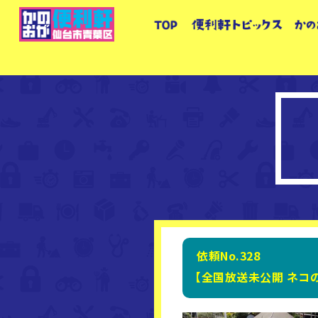
依頼No.328
【全国放送未公開 ネコの楽