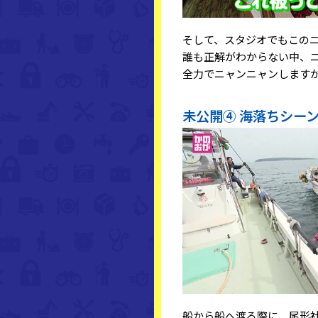
そして、スタジオでもこの
誰も正解がわからない中、
全力でニャンニャンします
未公開④ 海落ちシー
船から船へ渡る際に、尾形