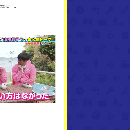
空気に…。
！