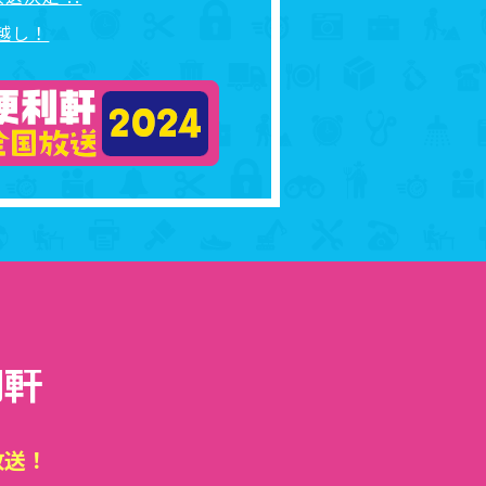
越し！
利軒
放送！