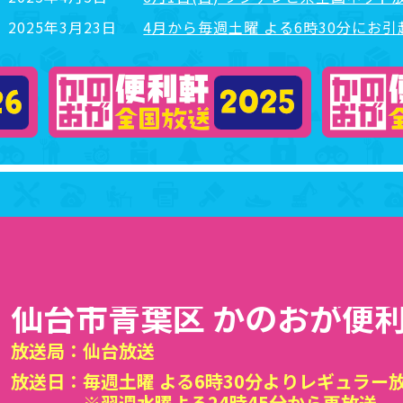
2025年3月23日
4月から毎週土曜 よる6時30分にお引
仙台市青葉区 かのおが便
放送局：
仙台放送
放送日：
毎週土曜 よる6時30分よりレギュラー
※翌週水曜よる24時45分から再放送