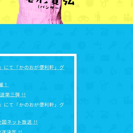
り」にて「かのおが便利軒」グ
開催！
送第三弾 !!
り」にて「かのおが便利軒」グ
全国ネット放送 !!
送決定 !!